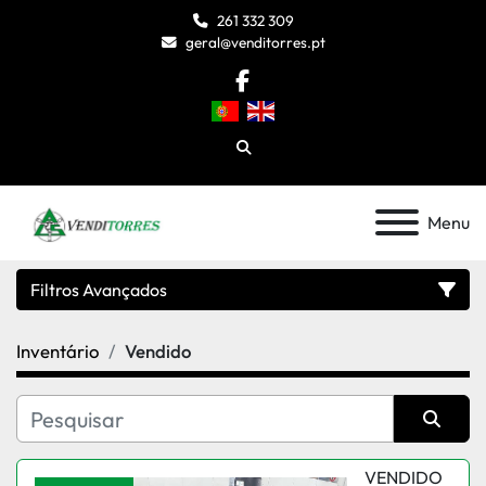
261 332 309
geral@venditorres.pt
facebook
Pesquisar
Menu
Filtros Avançados
Inventário
Vendido
Categoria
Modelo
Organizar por
VENDIDO
Condição