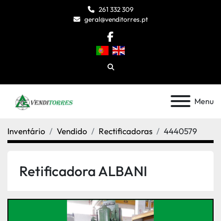
261 332 309
geral@venditorres.pt
facebook
Pesquisar
Menu
Inventário
Vendido
Rectificadoras
4440579
Retificadora ALBANI