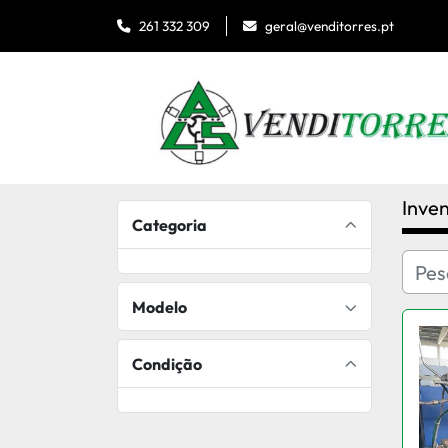
geral@venditorres.pt
261 332 309
Inven
Categoria
Modelo
Condição