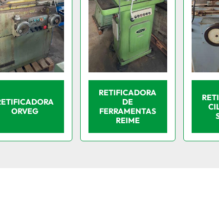
RETIFICADORA
RET
RETIFICADORA
DE
CI
ORVEG
FERRAMENTAS
REIME