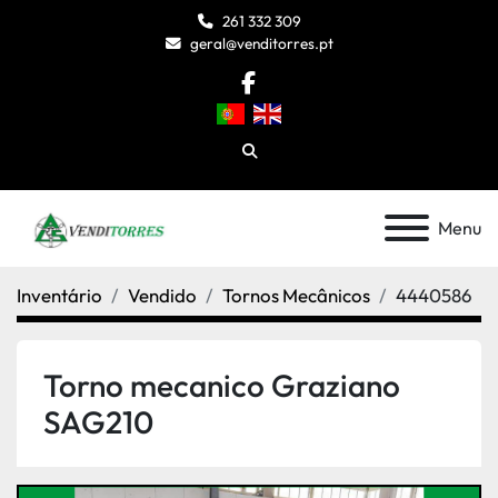
261 332 309
geral@venditorres.pt
facebook
Pesquisar
Menu
Inventário
Vendido
Tornos Mecânicos
4440586
Torno mecanico Graziano
SAG210