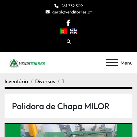
261 332 309
geral@venditorres.pt
facebook
Pesquisar
Menu
Inventário
Diversos
1
Polidora de Chapa MILOR