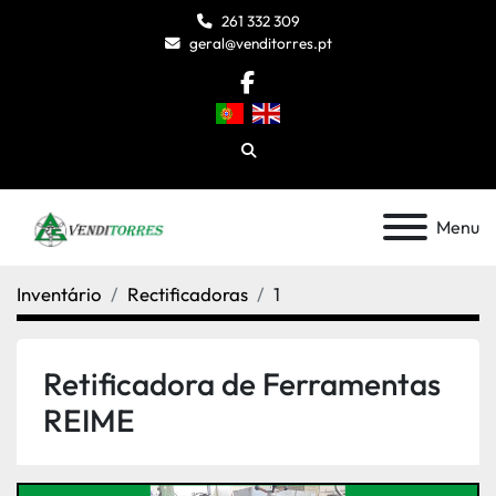
261 332 309
geral@venditorres.pt
facebook
Pesquisar
Menu
Inventário
Rectificadoras
1
Retificadora de Ferramentas
REIME