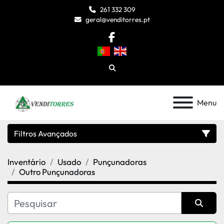
261 332 309
geral@venditorres.pt
facebook
Pesquisar
Menu
Filtros Avançados
Inventário
Usado
Punçunadoras
Categoria
Outro Punçunadoras
Modelo