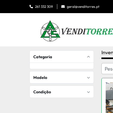
geral@venditorres.pt
261 332 309
Inven
Categoria
Modelo
Condição