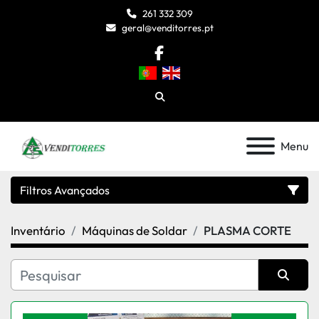
261 332 309
geral@venditorres.pt
facebook
Pesquisar
Menu
Filtros Avançados
Inventário
Máquinas de Soldar
PLASMA CORTE
Categoria
Modelo
Organizar por