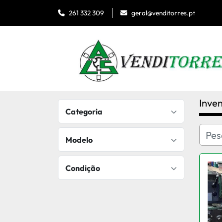
geral@venditorres.pt
261 332 309
Inven
Categoria
Modelo
Condição