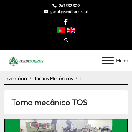
261 332 309
geral@venditorres.pt
facebook
Pesquisar
Menu
Inventário
Tornos Mecânicos
1
Torno mecânico TOS