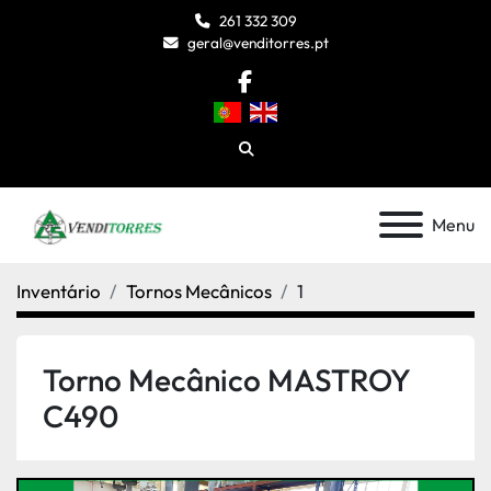
261 332 309
geral@venditorres.pt
facebook
Pesquisar
Menu
Inventário
Tornos Mecânicos
1
Torno Mecânico MASTROY
C490