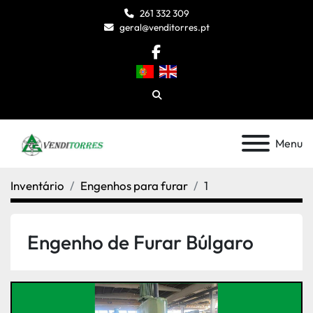
261 332 309
geral@venditorres.pt
facebook
Pesquisar
Menu
Inventário
Engenhos para furar
1
Engenho de Furar Búlgaro