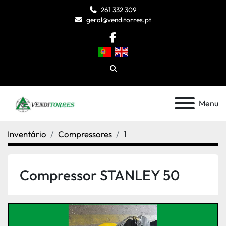
261 332 309
geral@venditorres.pt
facebook
Pesquisar
Menu
Inventário
Compressores
1
Compressor STANLEY 50