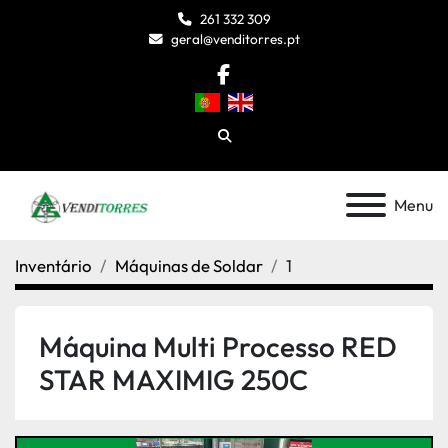
261 332 309
geral@venditorres.pt
facebook
Pesquisar
Menu
Inventário
Máquinas de Soldar
1
Máquina Multi Processo RED
STAR MAXIMIG 250C