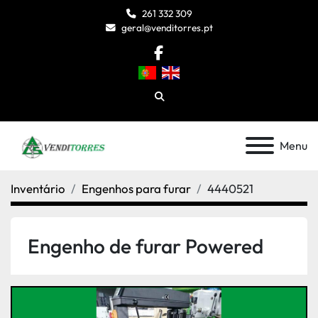
261 332 309
geral@venditorres.pt
facebook
Pesquisar
Menu
Inventário
Engenhos para furar
4440521
Engenho de furar Powered