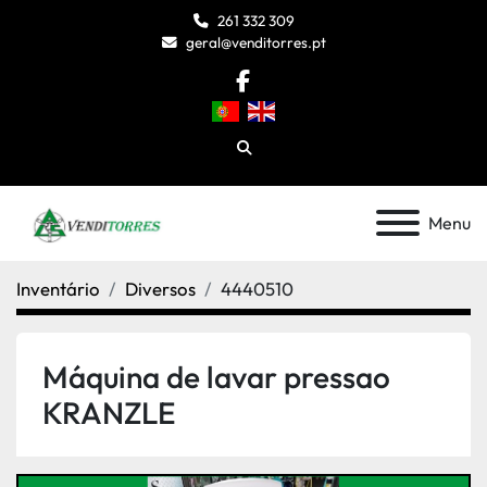
261 332 309
geral@venditorres.pt
facebook
Pesquisar
Menu
Inventário
Diversos
4440510
Máquina de lavar pressao
KRANZLE