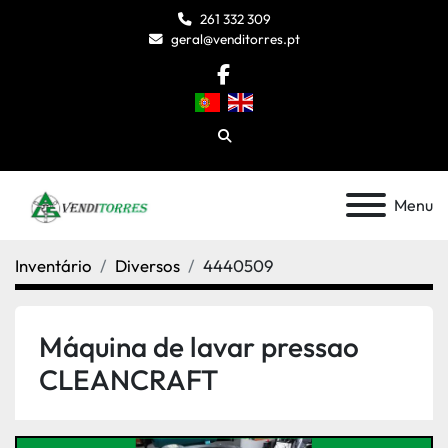
261 332 309
geral@venditorres.pt
facebook
Pesquisar
Menu
Inventário
Diversos
4440509
Máquina de lavar pressao
CLEANCRAFT