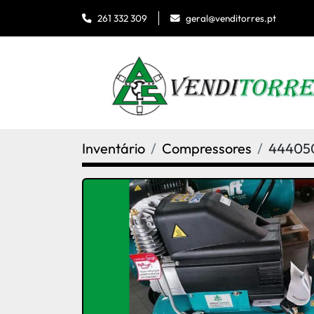
geral@venditorres.pt
261 332 309
Inventário
Compressores
44405